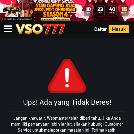
16
10
23
40
DTK
HR
JAM
MEN
Daftar
Masuk
Ups! Ada yang Tidak Beres!
Jangan khawatir. Webmaster telah diberi tahu. Jika Anda
memiliki pertanyaan lebih lanjut, silakan hubungi Customer
Service untuk melaporkan masalah ini. Terima kasih!